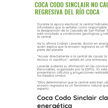
COCA CODO SINCLAIR NO CA
REGRESIVA DEL RÍO COCA
Durante la época electoral, la central hidroel
infundados que la señalan como responsable d
la desaparición de la Cascada de San Rafael.
está vinculado a condiciones geológicas y nat
la central.
Así lo afirma Cristian Laverde, doctor en ener
quien explica que la erosión regresiva es un
parte del planeta.
“Acusar directamente a la central de causar l
técnico ni científico”, señaló en una entrevist
Laverde sustenta su afirmación en las conclus
Renovables, organizado por la ESPOL. En este 
presentaron cálculos y proyecciones realizada
los Estados Unidos.
“Ellos determinaron que la central está bien u
erosión regresiva es un fenómeno natural que 
experto.
Coca Codo Sinclair cla
energética