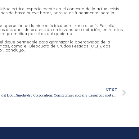
droeléctrica, especialmente en el contexto de la actual crisis
nes de hasta nueve horas, porque es fundamental para la
e operación de la hidroeléctrica paralizaría al país. Por ello,
 las acciones de protección en la zona de captación, entre ellas
bra prometida por el actual gobierno.
l dique permeable para garantizar la operatividad de la
críticas, como el Oleoducto de Crudos Pesados (OCP), dos
o”, concluyó.
NEXT
Coca Codo Sinclair: la mayor generadora de energía del Ecuador
Sinohydro Corporation: Compromiso social y desarrollo sostenible en Ecuador