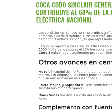
COCA CODO SINCLAIR GENER
CONTRIBUYE AL 60% DE LA
ELÉCTRICA NACIONAL
Las condiciones hídricas han mejorado signific
primeros días de diciembre. Gracias a esto, las
demanda eléctrica nacional, lo que representa 
Según un reportaje de Ecuavisa, este lunes 9 d
3.500 MWh, de los cuales el 60% fue cubierto p
Codo Sinclair
, que actualmente produce 1.000
Otros avances en cent
Mazar:
El caudal del río Paute ha aumentado, 
metros. Sin embargo, la central principal co
aún se encuentran en niveles críticos.
Paute-Molino y Sopladora:
Estas centrales 
su cota mínima para operar.
Minas San Francisco:
La cota del embalse alc
lunes.
Complemento con fuente