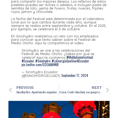
para compartir los mejores deseos. Los rellenos de estos
pasteles puedes ser dulces o salados, e incluyen pasta de
semillas de loto, yema de huevo, frutas, nueces, frijoles
rojos, jamón y chocolate.
La fecha del Festival está determinada por el calendario
lunar por lo que cambia durante cada año, aunque
siempre se realiza entre septiembre y octubre. En el 2025,
por ejemplo, se celebrará el 6 de octubre.
En Sinohydro realizamos un reto con los empleados
para conocer que tanto sabían sobre el Festival de
Medio Otoño. Aquí te compartimos el video.
Sinohydro se une a las celebraciones del
Festival de Medio Otoño. ¿Sabes por qué se
#MidAutumnFestival
celebra? Aquí te contamos
#Ecuador
#Sinohydro
#LaEnergíaQueUneAlEcuador
pic.twitter.com/EI2EAANWKR
— Sinohydro Ecuador
September 17, 2024
(@SINOHYDROECUAD1)
PREVIOUS
NEXT
Sinohydro: Aportando experiencia y conectando culturas
Coca Codo Sinclair ya pagó su inversión, dice experto eléctrico