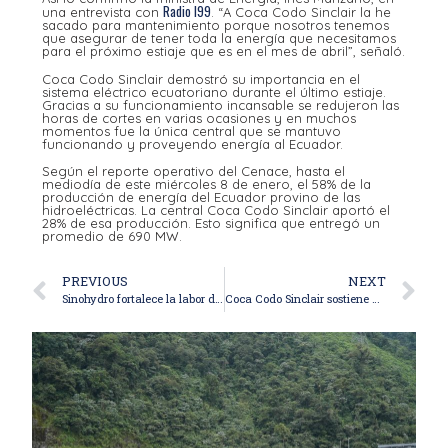
Radio I99
una entrevista con
. “A Coca Codo Sinclair la he
sacado para mantenimiento porque nosotros tenemos
que asegurar de tener toda la energía que necesitamos
para el próximo estiaje que es en el mes de abril”, señaló.
Coca Codo Sinclair demostró su importancia en el
sistema eléctrico ecuatoriano durante el último estiaje.
Gracias a su funcionamiento incansable se redujeron las
horas de cortes en varias ocasiones y en muchos
momentos fue la única central que se mantuvo
funcionando y proveyendo energía al Ecuador.
Según el reporte operativo del Cenace, hasta el
mediodía de este miércoles 8 de enero, el 58% de la
producción de energía del Ecuador provino de las
hidroeléctricas. La central Coca Codo Sinclair aportó el
28% de esa producción. Esto significa que entregó un
promedio de 690 MW.
PREVIOUS
NEXT
Sinohydro fortalece la labor de Fundación Jonathan con nuevos equipos para su Banco de Alimentos
Coca Codo Sinclair sostiene al Ecuador con 7.136 GW generados en 2024