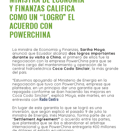
Y FINANZAS CALIFICA
COMO UN “LOGRO” EL
ACUERDO CON
POWERCHINA
La ministra de Economía y Finanzas,
Sariha Moya
,
anunció que Ecuador alcanzó
dos logros importantes
durante su visita a China
, el primero de ellos fue la
negociación con la empresa PowerChina para que se
hiciera cargo del mantenimiento y operación de la
central hidroeléctrica
Coca Codo Sinclair
, la más grande
del país.
“Estuvimos apoyando al Ministerio de Energía en la
negociación que tuvo con PowerChina, empresa que
planteaba, en un principio dar una garantía que sea
repagada conforme se iban haciendo las mejoras en
Coca Codo Sinclair”, explicó Moya, este martes, en una
Radio Centro
entrevista con
.
En lugar de esta garantía lo que se logró es una
inversión, que según explicó el pasado 9 de julio la
ministra de Energía, Inés Manzano, forma parte de un
“
Settlement Agreement”
o acuerdo entre las partes,
que planteaba que se iba a abandonar el arbitraje
internacional y que PowerChina entregaría 400 millones
de dólares al estado ecuatoriano.