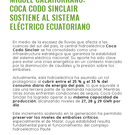
COCA CODO SINCLAIR
SOSTIENE AL SISTEMA
ELÉCTRICO ECUATORIANO
En medio de la escasez de lluvias que afecta a las
cuencas del sur del país, la central hidroeléctrica
Coca
Codo Sinclair
se ha consolidado como una
infraestructura estratégica que garantiza la estabilidad
del sistema eléctrico nacional. Su aporte ha sido clave
para evitar una crisis energética en un contexto marcado
por la disminución de caudales y la presión sobre los
embalses.
Actualmente, esta hidroeléctrica ha asumido un rol
protagónico al
cubrir entre el 25 % y el 33 % del
consumo diario de energía del país
, lo que equivale a
casi una tercera parte de la demanda nacional. Mientras
otras zonas enfrentan condiciones de sequía, Coca Codo
Sinclair ha logrado operar a su
máxima capacidad de
producción
, alcanzando niveles de
27, 28 y 29 GWh por
día
.
Este incremento sostenido en la generación ha permitido
preservar los niveles de embalses críticos
,
especialmente el de Mazar, cuya estabilidad resulta
fundamental para el funcionamiento del complejo
hidroeléctrico Paute.