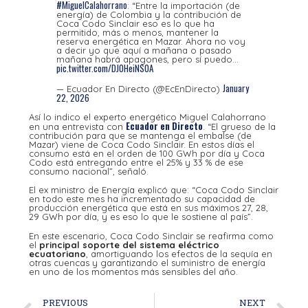
#MiguelCalahorrano
: “Entre la importación (de
energía) de Colombia y la contribución de
Coca Codo Sinclair eso es lo que ha
permitido, más o menos, mantener la
reserva energética en Mazar. Ahora no voy
a decir yo que aquí a mañana o pasado
mañana habrá apagones, pero sí puedo…
pic.twitter.com/DJOHeiNS0A
January
— Ecuador En Directo (@EcEnDirecto)
22, 2026
Así lo indico el experto energético Miguel Calahorrano
Ecuador en Directo
en una entrevista con
. “El grueso de la
contribución para que se mantenga el embalse (de
Mazar) viene de Coca Codo Sinclair. En estos días el
consumo está en el orden de 100 GWh por día y Coca
Codo está entregando entre el 25% y 33 % de ese
consumo nacional”, señaló.
El ex ministro de Energía explicó que: “Coca Codo Sinclair
en todo este mes ha incrementado su capacidad de
producción energética que está en sus máximos 27, 28,
29 GWh por día, y es eso lo que le sostiene al país”.
En este escenario, Coca Codo Sinclair se reafirma como
el
principal soporte del sistema eléctrico
ecuatoriano
, amortiguando los efectos de la sequía en
otras cuencas y garantizando el suministro de energía
en uno de los momentos más sensibles del año.
PREVIOUS
NEXT