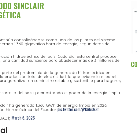
ODO SINCLAIR
GÉTICA
continúa consolidándose como uno de los pilares del sistema
enerado 1.360 gigavatios hora de energía, según datos del
ación hidroeléctrica del país. Cada día, esta central produce
 una cantidad suficiente para abastecer más de 3 millones de
C
parte del predominio de la generación hidroeléctrica en
a producción total de electricidad, lo que evidencia el papel
para garantizar un suministro estable y sostenible para hogares,
esarrollo del país y demostrando el poder de la energía limpia
nclair ha generado 1.360 GWh de energía limpia en 2026,
pic.twitter.com/jPK6luOsEf
ón hidroeléctrica del Ecuador
March 6, 2026
UAD1)
al