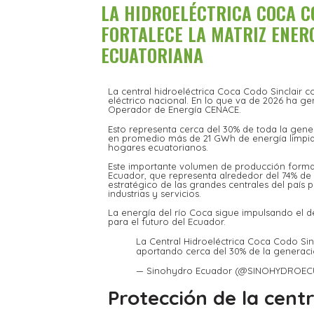
LA HIDROELÉCTRICA COCA C
FORTALECE LA MATRIZ ENER
ECUATORIANA
La central hidroeléctrica Coca Codo Sinclair 
eléctrico nacional. En lo que va de 2026 ha g
Operador de Energía CENACE.
Esto representa cerca del 30% de toda la gener
en promedio más de 21 GWh de energía limpia,
hogares ecuatorianos.
Este importante volumen de producción forma 
Ecuador, que representa alrededor del 74% de l
estratégico de las grandes centrales del país 
industrias y servicios.
La energía del río Coca sigue impulsando el d
para el futuro del Ecuador.
La Central Hidroeléctrica Coca Codo Si
aportando cerca del 30% de la generaci
— Sinohydro Ecuador (@SINOHYDROEC
Protección de la centr