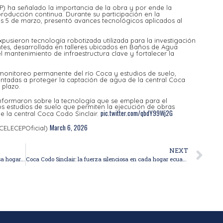
P) ha señalado la importancia de la obra y por ende la
roducción continua. Durante su participación en la
s 5 de marzo, presentó avances tecnológicos aplicados al
xpusieron tecnología robotizada utilizada para la investigación
es, desarrollada en talleres ubicados en Baños de Agua
l mantenimiento de infraestructura clave y fortalecer la
 monitoreo permanente del río Coca y estudios de suelo,
entadas a proteger la captación de agua de la central Coca
 plazo.
nformaron sobre la tecnología que se emplea para el
s estudios de suelo que permiten la ejecución de obras
pic.twitter.com/qbdY99Wj2G
e la central Coca Codo Sinclair.
March 6, 2026
@CELECEPOficial)
NEXT
Coca Codo Sinclair es un pilar energético que impulsa hogares e industrias en Ecuador
Coca Codo Sinclair: la fuerza silenciosa en cada hogar ecuatoriano