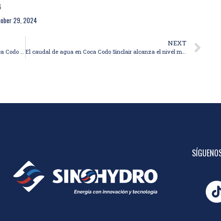
G
tober 29, 2024
NEXT
Se reducen los cortes de luz este lunes gracias a Coca Codo Sinclair
El caudal de agua en Coca Codo Sinclair alcanza el nivel más bajo en sus registros históricos
SÍGUENOS