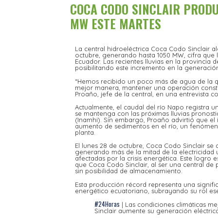
COCA CODO SINCLAIR PRODU
MW ESTE MARTES
La central hidroeléctrica Coca Codo Sinclair 
octubre, generando hasta 1050 MW, cifra que 
Ecuador. Las recientes lluvias en la provincia
posibilitando este incremento en la generació
“Hemos recibido un poco más de agua de la qu
mejor manera, mantener una operación constan
Proaño, jefe de la central, en una entrevista 
Actualmente, el caudal del río Napo registra u
se mantenga con las próximas lluvias pronosti
(Inamhi). Sin embargo, Proaño advirtió que el 
aumento de sedimentos en el río, un fenómeno 
planta.
El lunes 28 de octubre, Coca Codo Sinclair se 
generando más de la mitad de la electricidad u
afectadas por la crisis energética. Este logr
que Coca Codo Sinclair, al ser una central d
sin posibilidad de almacenamiento.
Esta producción récord representa una signific
energético ecuatoriano, subrayando su rol esenc
#24Horas
| Las condiciones climáticas m
Sinclair aumente su generación eléctric