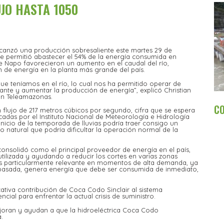
JO HASTA 1050
alcanzó una producción sobresaliente este martes 29 de
le permitió abastecer el 54% de la energía consumida en
 de Napo favorecieron un aumento en el caudal del río,
n de energía en la planta más grande del país.
e teníamos en el río, lo cual nos ha permitido operar de
te y aumentar la producción de energía”, explicó Christian
con Teleamazonas.
C
n flujo de 217 metros cúbicos por segundo, cifra que se espera
cadas por el Instituto Nacional de Meteorología e Hidrología
inicio de la temporada de lluvias podría traer consigo un
natural que podría dificultar la operación normal de la
consolidó como el principal proveedor de energía en el país,
tilizada y ayudando a reducir los cortes en varias zonas
o es particularmente relevante en momentos de alta demanda, ya
e pasada, genera energía que debe ser consumida de inmediato,
ativa contribución de Coca Codo Sinclair al sistema
ial para enfrentar la actual crisis de suministro.
ejoran y ayudan a que la hidroeléctrica Coca Codo
a.