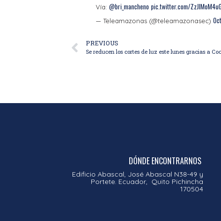
@bri_mancheno
pic.twitter.com/ZzJlMoM4u
Vía:
Oc
— Teleamazonas (@teleamazonasec)
PREVIOUS
DÓNDE ENCONTRARNOS
Edificio Abascal, José Abascal N38-49 y
Portete. Ecuador, Quito Pichincha
170504