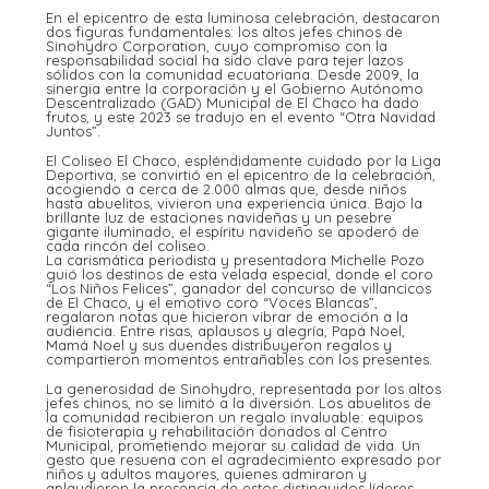
En el epicentro de esta luminosa celebración, destacaron
dos figuras fundamentales: los altos jefes chinos de
Sinohydro Corporation, cuyo compromiso con la
responsabilidad social ha sido clave para tejer lazos
sólidos con la comunidad ecuatoriana. Desde 2009, la
sinergia entre la corporación y el Gobierno Autónomo
Descentralizado (GAD) Municipal de El Chaco ha dado
frutos, y este 2023 se tradujo en el evento “Otra Navidad
Juntos”.
El Coliseo El Chaco, espléndidamente cuidado por la Liga
Deportiva, se convirtió en el epicentro de la celebración,
acogiendo a cerca de 2.000 almas que, desde niños
hasta abuelitos, vivieron una experiencia única. Bajo la
brillante luz de estaciones navideñas y un pesebre
gigante iluminado, el espíritu navideño se apoderó de
cada rincón del coliseo.
La carismática periodista y presentadora Michelle Pozo
guió los destinos de esta velada especial, donde el coro
“Los Niños Felices”, ganador del concurso de villancicos
de El Chaco, y el emotivo coro “Voces Blancas”,
regalaron notas que hicieron vibrar de emoción a la
audiencia. Entre risas, aplausos y alegría, Papá Noel,
Mamá Noel y sus duendes distribuyeron regalos y
compartieron momentos entrañables con los presentes.
La generosidad de Sinohydro, representada por los altos
jefes chinos, no se limitó a la diversión. Los abuelitos de
la comunidad recibieron un regalo invaluable: equipos
de fisioterapia y rehabilitación donados al Centro
Municipal, prometiendo mejorar su calidad de vida. Un
gesto que resuena con el agradecimiento expresado por
niños y adultos mayores, quienes admiraron y
aplaudieron la presencia de estos distinguidos líderes