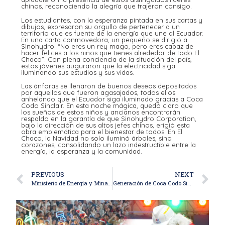
chinos, reconociendo la alegría que trajeron consigo.
Los estudiantes, con la esperanza pintada en sus cartas y
dibujos, expresaron su orgullo de pertenecer a un
territorio que es fuente de la energía que une al Ecuador.
En una carta conmovedora, un pequeño se dirigió a
Sinohydro: “No eres un rey mago, pero eres capaz de
hacer felices a los niños que tienes alrededor de todo El
Chaco”. Con plena conciencia de la situación del país,
estos jóvenes auguraron que la electricidad siga
iluminando sus estudios y sus vidas.
Las ánforas se llenaron de buenos deseos depositados
por aquellos que fueron agasajados, todos ellos
anhelando que el Ecuador siga iluminado gracias a Coca
Codo Sinclair. En esta noche mágica, quedó claro que
los sueños de estos niños y ancianos encontrarán
respaldo en la garantía de que Sinohydro Corporation,
bajo la dirección de sus altos jefes chinos, erigió esta
obra emblemática para el bienestar de todos. En El
Chaco, la Navidad no solo iluminó árboles, sino
corazones, consolidando un lazo indestructible entre la
energía, la esperanza y la comunidad.
PREVIOUS
NEXT
Ministerio de Energía y Minas informa que los racionamientos eléctricos se suspenderán en parte gracias a Coca Codo Sinclair
Generación de Coca Codo Sinclair equivalente a dos años de energía continua