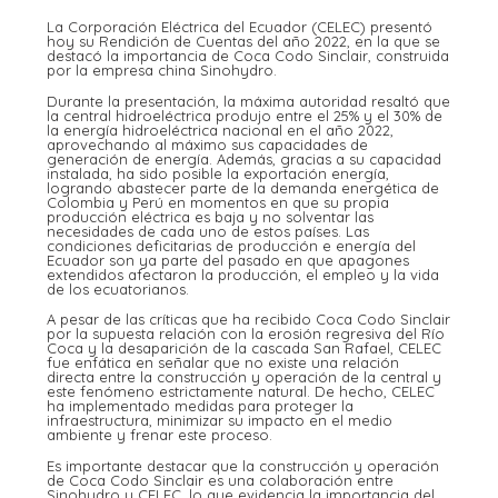
La Corporación Eléctrica del Ecuador (CELEC) presentó
hoy su Rendición de Cuentas del año 2022, en la que se
destacó la importancia de Coca Codo Sinclair, construida
por la empresa china Sinohydro.
Durante la presentación, la máxima autoridad resaltó que
la central hidroeléctrica produjo entre el 25% y el 30% de
la energía hidroeléctrica nacional en el año 2022,
aprovechando al máximo sus capacidades de
generación de energía. Además, gracias a su capacidad
instalada, ha sido posible la exportación energía,
logrando abastecer parte de la demanda energética de
Colombia y Perú en momentos en que su propia
producción eléctrica es baja y no solventar las
necesidades de cada uno de estos países. Las
condiciones deficitarias de producción e energía del
Ecuador son ya parte del pasado en que apagones
extendidos afectaron la producción, el empleo y la vida
de los ecuatorianos.
A pesar de las críticas que ha recibido Coca Codo Sinclair
por la supuesta relación con la erosión regresiva del Río
Coca y la desaparición de la cascada San Rafael, CELEC
fue enfática en señalar que no existe una relación
directa entre la construcción y operación de la central y
este fenómeno estrictamente natural. De hecho, CELEC
ha implementado medidas para proteger la
infraestructura, minimizar su impacto en el medio
ambiente y frenar este proceso.
Es importante destacar que la construcción y operación
de Coca Codo Sinclair es una colaboración entre
Sinohydro y CELEC, lo que evidencia la importancia del