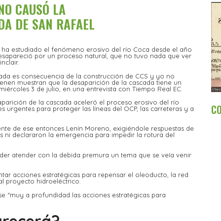
NO CAUSÓ LA
DA DE SAN RAFAEL
 ha estudiado el fenómeno erosivo del río Coca desde el año
esapareció por un proceso natural, que no tuvo nada que ver
nclair.
cada es consecuencia de la construcción de CCS y yo no
tienen muestran que la desaparición de la cascada tiene un
iércoles 3 de julio, en una entrevista con Tiempo Real EC.
aparición de la cascada aceleró el proceso erosivo del río
C
s urgentes para proteger las líneas del OCP, las carreteras y a
idente de ese entonces Lenín Moreno, exigiéndole respuestas de
 ni declararon la emergencia para impedir la rotura del
oder atender con la debida premura un tema que se veía venir
ar acciones estratégicas para repensar el oleoducto, la red
l proyecto hidroeléctrico.
se “muy a profundidad las acciones estratégicas para