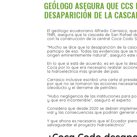
GEÓLOGO ASEGURA QUE CCS 
DESAPARICIÓN DE LA CASCA
El geólogo ecuatoriano Alfredo Carrasco, que
1985, asegura que la cascada de San Rafael d
con la construcción de la central Coca Codo Si
“Mucho se dice que la desaparición de la cas
participo de eso. Todas las evidencias que se 
origen eminentemente natural”, aseguró este m
En lo que sí está de acuerdo, es en que la des
Coca por lo que era necesario realizar accione
la hidroeléctrica más grande del país.
Carrasco inclusive escribió una carta al pres
por qué no se tomaron las acciones necesarias
oleoducto y el derrame de petróleo.
“Hubo negligencia de las instituciones para p
y que era incontenible”, aseguró el experto.
Considera que desde 2020 se debían implement
vial y las consecuencias que podrían generar a
Y que ahora es necesario que el Ecuador pien
salvaguardar el proyecto hidroeléctrico”.