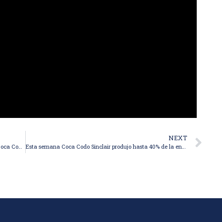
NEXT
Ministro de energía: “Nos estamos beneficiando de Coca Codo Sinclair”
Esta semana Coca Codo Sinclair produjo hasta 40% de la energía hidráulica