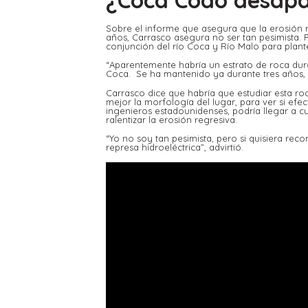
¿Coca Codo desap
Sobre el informe que asegura que la erosión r
años, Carrasco asegura no ser tan pesimista. 
conjunción del río Coca y Río Malo para plante
“Aparentemente habría un estrato de roca dura
Coca. Se ha mantenido ya durante tres años, 
Carrasco dice que habría que estudiar esta r
mejor la morfología del lugar, para ver si efec
ingenieros estadounidenses, podría llegar a cu
ralentizar la erosión regresiva.
“Yo no soy tan pesimista, pero si quisiera reco
represa hidroeléctrica”, advirtió.