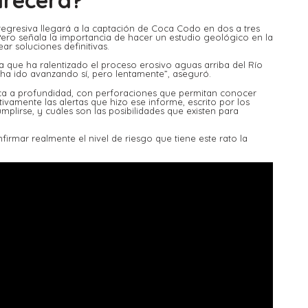
arecerá?
egresiva llegará a la captación de Coca Codo en dos a tres
Pero señala la importancia de hacer un estudio geológico en la
ar soluciones definitivas.
 que ha ralentizado el proceso erosivo aguas arriba del Río
ha ido avanzando sí, pero lentamente”, aseguró.
oca a profundidad, con perforaciones que permitan conocer
tivamente las alertas que hizo ese informe, escrito por los
mplirse, y cuáles son las posibilidades que existen para
nfirmar realmente el nivel de riesgo que tiene este rato la