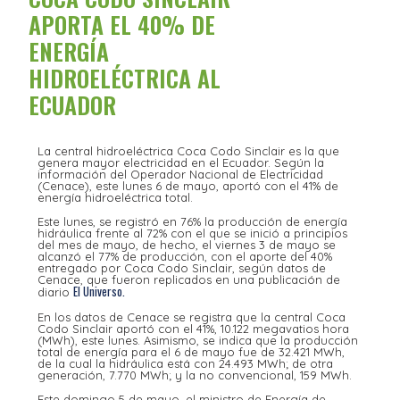
APORTA EL 40% DE
ENERGÍA
HIDROELÉCTRICA AL
ECUADOR
La central hidroeléctrica Coca Codo Sinclair es la que
genera mayor electricidad en el Ecuador. Según la
información del Operador Nacional de Electricidad
(Cenace), este lunes 6 de mayo, aportó con el 41% de
energía hidroeléctrica total.
Este lunes, se registró en 76% la producción de energía
hidráulica frente al 72% con el que se inició a principios
del mes de mayo, de hecho, el viernes 3 de mayo se
alcanzó el 77% de producción, con el aporte del 40%
entregado por Coca Codo Sinclair, según datos de
Cenace, que fueron replicados en una publicación de
El Universo.
diario
En los datos de Cenace se registra que la central Coca
Codo Sinclair aportó con el 41%, 10.122 megavatios hora
(MWh), este lunes. Asimismo, se indica que la producción
total de energía para el 6 de mayo fue de 32.421 MWh,
de la cual la hidráulica está con 24.493 MWh; de otra
generación, 7.770 MWh; y la no convencional, 159 MWh.
Este domingo 5 de mayo, el ministro de Energía de