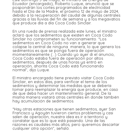
Ecuador (encargado), Roberto Luque, anunció que se
pospondrán los cortes programados de electricidad
hasta el Día de la Madre, el próximo 12 de mayo de 2024,
debido a la recuperación del caudal de algunas centrales
gracias a las lluvias del fin de semana y a los megavatios
que produce día a día Coca Codo Sinclair.
En una rueda de prensa realizada este lunes, el ministro
aclaró que los sedimentos que existen en Coca Codo
Sinclair no comprometen su funcionamiento. “Los
sedimentos en Coca Codo no van a generar que
colapse la central de ninguna manera, lo que genera los
sedimentos es que se ponga fuera de operación
momentaneamente (…) Cuando yo ayer di el anuncio,
Coca Codo estaba fuera de operación por altos
sedimentos, después de unas horas ya entró en
operación, ahorita Coca Codo está funcionando
normal”, dijo Luque.
El ministro encargado tiene previsto visitar Coca Codo
Sinclair, en estos días, para verificar el tema de los
sedimentos y determinar las medidas que se debería
tomar para reemplazar la energía que produce, en caso
de que deba hacer un mantenimiento general. De la
misma manera visitará otras centrales en donde también
hay acumulación de sedimentos.
“Hay otras estaciones que tienen sedimentos, ayer San
Francisco y Agoyán tuvieron ciertos problemas y casi
salen de operación, nuestra idea es ir a territorio y
constatar que es lo que está pasando. Una de las
razones es caudales más altos, pero queremos descartar
cualquier otra opción”, señaló.